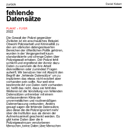
zurück
Daniel Kobert
fehlende
Datensätze
PLAKAT + FLYER
2022
Die Gewalt der Polizei gegenüber
Zivilisten ist ein anschauliches Beispiel.
Obwohl Polizeiarbeit und Kriminalität zu
den am stärksten datengesteuerten
Bereichen der öffentlichen Politik gehören,
wurden in der Vergangenheit kaum
standardisierte und strenge Daten über
Polizeigewalt erhoben. Der Polizei fehlt
schlicht und ergreifend der Anreiz dazu
Daten zu sammeln die ihre Arbeit
diskreditieren oder zumindest Fragen
aufwirft. Wir benutzen hier mit Absicht den
Begriff der „fehlende Datensätze“ um zu
implizieren das etwas nicht existiert aber
vorhanden sein sollte. Nur weil eine
bestimmte Art von Daten nicht vorhanden
ist, heißt das nicht, dass sie fehlt des
Weiteren ist die Vorstellung von fehlenden
Datensätzen untrennbar mit einem
umfassenderen Klima der
unvermeidlichen und routinemäßigen
Datenerfassung verbunden. Anders
gesagt sagen die fehlende Datensätze,
also diese die die Polizei ignoriert mehr
über die Institution aus als denen der
Aufmerksamkeit geschenkt werden. Es
gibt keine Daten über die in
Polizeigewahrsam verstorbenen
Menschen, keine Daten über Menschen