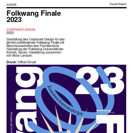
zurück
Daniel Kobert
Folkwang Finale
2023
CORPORATE DESIGN
2023
Gestaltung des Corporate Design für das
jährlich stattfindende
mit
Folkwang Finale
Abschlussarbeiten des Fachbereichs
Gestaltung der Folkwang Universität der
Künste, Essen. Gestaltung zusammen
mit
Viktor Lentzen
Offset-Druck
Druck: