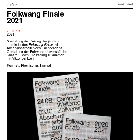
zurück
Daniel Kobert
Folkwang Finale
2021
ZEITUNG
2021
Gestaltung der Zeitung des jährlich
stattfindenden
mit
Folkwang Finale
Abschlussarbeiten des Fachbereichs
Gestaltung der Folkwang Universität der
Künste, Essen. Gestaltung zusammen
mit
Viktor Lentzen.
Rheinisches Format
Format: